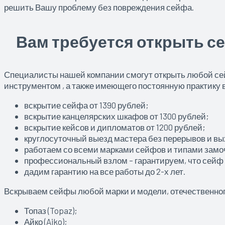
решить Вашу проблему без повреждения сейфа.
Вам требуется открыть се
Специалисты нашей компании смогут открыть любой сей
инструментом , а также имеющего постоянную практику
вскрытие сейфа от 1390 рублей;
вскрытие канцелярских шкафов от 1300 рублей;
вскрытие кейсов и дипломатов от 1200 рублей;
круглосуточный выезд мастера без перерывов и в
работаем со всеми марками сейфов и типами зам
профессиональный взлом – гарантируем, что сейф 
дадим гарантию на все работы до 2-х лет.
Вскрываем сейфы любой марки и модели, отечественног
Топаз (Topaz);
Айко (Aiko);