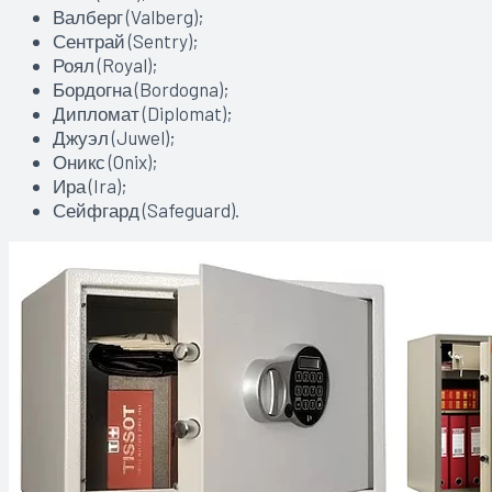
Валберг (Valberg);
Сентрай (Sentry);
Роял (Royal);
Бордогна (Bordogna);
Дипломат (Diplomat);
Джуэл (Juwel);
Оникс (Onix);
Ира (Ira);
Сейфгард (Safeguard).