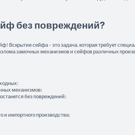
йф без повреждений?
ф! Вскрытие сейфа – это задача, которая требует спец
 взлома замочных механизмов и сейфов различных произ
ыходных;
очных механизмов;
останется без повреждений;
о и импортного производства: