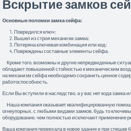
Вскрытие замков сей
Основные поломки замка сейфа:
Повредился ключ;
Вышел из строя механизм замка;
Потеряна ключевая комбинация или код;
Повреждены составные элементы сейфа.
Кроме того, возможны и другие непредвиденные ситуац
обладают повышенной стойкостью к механическим возде
на механизм сейфа необходимо сохранить ценное содер
работоспособность.
Если Вы вступили в наследство, а у вас нет кода замка
Наша компания оказывает квалифицированную помощь, 
огнеупорных, с любыми видами замков, будь то ключевы
оборудование, чем полностью исключают применение ре
Ваша компания переехала в новое здание и при спешке б