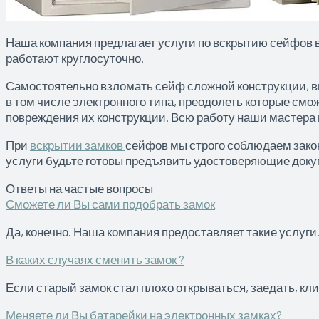
Наша компания предлагает услуги по вскрытию сейфов в
работают круглосуточно.
Самостоятельно взломать сейф сложной конструкции, 
в том числе электронного типа, преодолеть которые см
повреждения их конструкции. Всю работу наши мастера 
При
вскрытии замков
сейфов мы строго соблюдаем закон
услуги будьте готовы предъявить удостоверяющие докум
Ответы на частые вопросы
Сможете ли Вы сами подобрать замок
Да, конечно. Наша компания предоставляет такие услуги
В каких случаях сменить замок ?
Если старый замок стал плохо открываться, заедать, кл
Меняете ли Вы батарейки на электронных замках?